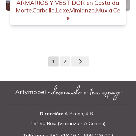
ARMARIOS Y VESTIDOR en Costa da
Morte,Carballo,Laxe,Vimianzo,Muxia,Ce
e
1
2
decorando o teu espazo
Artymobel -
Dirección:
A Piroga, 4 B -
15150 Baio (Vimianzo - A Coruña)
Teléfonos:
981 718 467
-
696 426 002