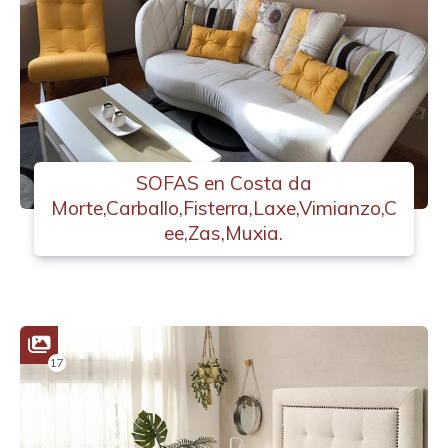
SOFAS en Costa da
Morte,Carballo,Fisterra,Laxe,Vimianzo,C
ee,Zas,Muxia.
17